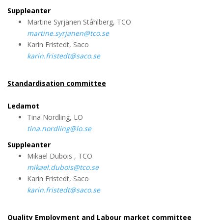
Suppleanter
Martine Syrjänen Ståhlberg, TCO
martine.syrjanen@tco.se
Karin Fristedt, Saco
karin.fristedt@saco.se
Standardisation committee
Ledamot
Tina Nordling, LO
tina.nordling@lo.se
Suppleanter
Mikael Dubois , TCO
mikael.dubois@tco.se
Karin Fristedt, Saco
karin.fristedt@saco.se
Quality Employment and Labour market committee