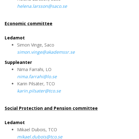
helena.larsson@saco.se
Economic committee
Ledamot
Simon Vinge, Saco
simon.vinge@akademssr.se
Suppleanter
Nima Farrahi, LO
nima.farrahi@lo.se
Karin Pilsäter, TCO
karin.pilsater@tco.se
Social Protection and Pension committee
Ledamot
Mikael Dubois, TCO
mikael.dubois@tco.se