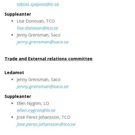
tobias.sjoqvist@lo.se
Suppleanter
Lise Donovan, TCO
lise.donovan@tco.se
Jenny Grensman, Saco
jenny.grensman@saco.se
Trade and External relations committee
Ledamot
Jenny Grensman, Saco
jenny.grensman@saco.se
Suppleanter
Ellen Nygren, LO
ellen.nygren@lo.se
José Perez Johansson, TCO
jose.perez.johansson@tco.se