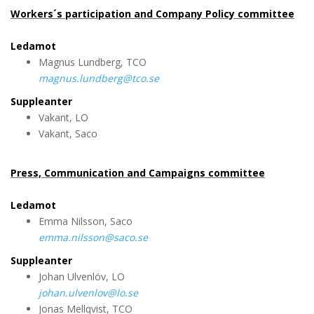
Workers´s participation and Company Policy committee
Ledamot
Magnus Lundberg, TCO
magnus.lundberg@tco.se
Suppleanter
Vakant, LO
Vakant, Saco
Press, Communication and Campaigns committee
Ledamot
Emma Nilsson, Saco
emma.nilsson@saco.se
Suppleanter
Johan Ulvenlöv, LO
johan.ulvenlov@lo.se
Jonas Mellqvist, TCO