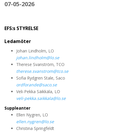
07-05-2026
EFS:s STYRELSE
Ledamöter
Johan Lindholm, LO
johan.lindholm@lo.se
Therese Svanström, TCO
therese.svanstrom@tco.se
Sofia Rydgren Stale, Saco
ordforande@saco.se
Veli-Pekka Säikkäla, LO
veli-pekka.saikkala@lo.se
Suppleanter
Ellen Nygren, LO
ellen.nygren@lo.se
Christina Springfeldt