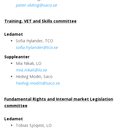
peter.olding@saco.se
Training, VET and Skills committee
Ledamot
Sofia Hylander, TCO
sofia.hylander@tco.se
Suppleanter
Mia Nikali, LO
mia.nikali@lo.se
Hedvig Modin, Saco
hedvig.modin@saco.se
Fundamental Rights and Internal market Legislation
committee
Ledamot
Tobias Sjöqvist, LO