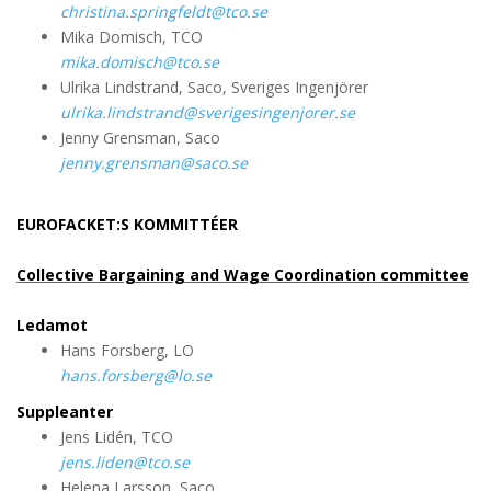
christina.springfeldt@tco.se
Mika Domisch, TCO
mika.domisch@tco.se
Ulrika Lindstrand, Saco, Sveriges Ingenjörer
ulrika.lindstrand@sverigesingenjorer.se
Jenny Grensman, Saco
jenny.grensman@saco.se
EUROFACKET:S KOMMITTÉER
Collective Bargaining and Wage Coordination committee
Ledamot
Hans Forsberg, LO
hans.forsberg@lo.se
Suppleanter
Jens Lidén, TCO
jens.liden@tco.se
Helena Larsson, Saco