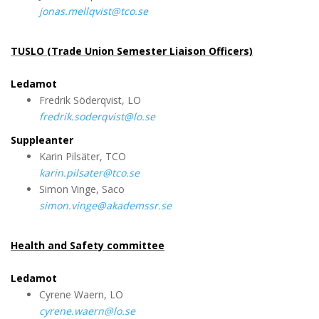
jonas.mellqvist@tco.se
TUSLO (Trade Union Semester Liaison Officers)
Ledamot
Fredrik Söderqvist, LO
fredrik.soderqvist@lo.se
Suppleanter
Karin Pilsäter, TCO
karin.pilsater@tco.se
Simon Vinge, Saco
simon.vinge@akademssr.se
Health and Safety committee
Ledamot
Cyrene Waern, LO
cyrene.waern@lo.se