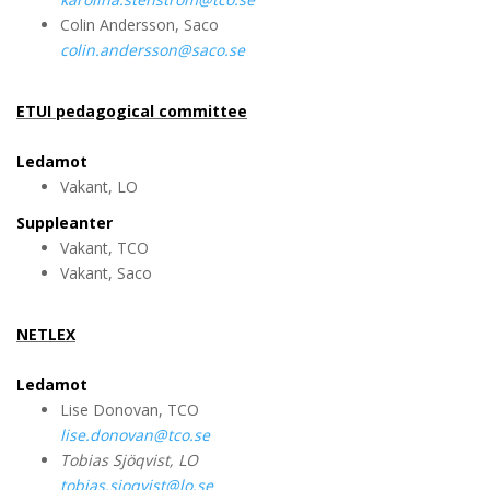
Colin Andersson, Saco
colin.andersson@saco.se
ETUI pedagogical committee
Ledamot
Vakant, LO
Suppleanter
Vakant, TCO
Vakant, Saco
NETLEX
Ledamot
Lise Donovan, TCO
lise.donovan@tco.se
Tobias Sjöqvist, LO
tobias.sjoqvist@lo.se