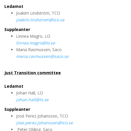
Ledamot
Joakim Lindström, TCO
joakim.lindstrom@tco.se
Suppleanter
Linnea Magro, LO
linnea.magro@lo.se
Maria Rasmussen, Saco
maria.rasmussen@saco.se
Just Transition committee
Ledamot
Johan Hall, LO
johan.hall@lo.se
Suppleanter
José Perez Johansson, TCO
jose.perez.johansson@tco.se
Peter Olding, Saco