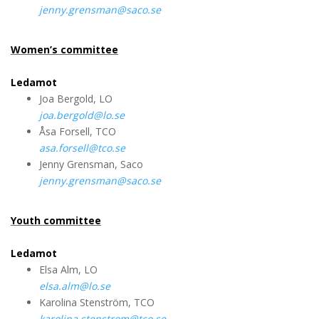
jenny.grensman@saco.se
Women’s committee
Ledamot
Joa Bergold, LO
joa.bergold@lo.se
Åsa Forsell, TCO
asa.forsell@tco.se
Jenny Grensman, Saco
jenny.grensman@saco.se
Youth committee
Ledamot
Elsa Alm, LO
elsa.alm@lo.se
Karolina Stenström, TCO
karolina.stenstrom@tco.se